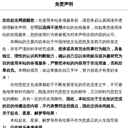
免责声明
欣欣起名网提醒您：
在使用本站各项服务前，请您务必认真阅读并透
彻理解本声明。您
可以选择不使用
本站的在线服务，但如果您使用本
站的在线服务，您的使用行为将被视为对本声明全部内容的认可。
本网站的主要内容来自于中国传统文化思想及东西方的民俗文
化，并非严谨的科学研究成果。
您承诺具有完全民事行为能力，具备
独立、理性的认识和判断能力，确认自己仅以休闲娱乐或兴趣研究为
目的使用本站的各项服务，严禁把本站的内容用于非法用途，否则后
果自负。
本网站倡导：命运掌握在自己手中，努力创造才有美好未
来！
任何思想文化成果都处于不断发展变化的历史流变之中，不可避
免地带有时代烙印，既蕴含时代思想文化的精华，又沉积时代思想文
化的糟粕，具有一定的历史局限性。
因此，本站仅出于文化知识交流
的目的传播这些内容，不代表赞同这些观点，因此仅供休闲娱乐。
关于起名、星座、解梦等结果：
本站起名、星座、解梦等所有结果不作为您真正的人生指导策
划，
仅作娱乐参考使用
。